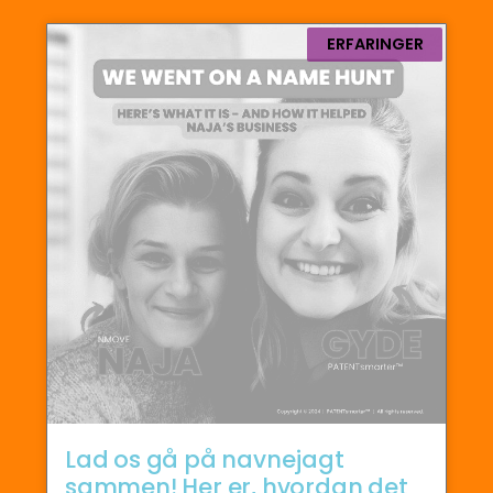
ERFARINGER
Lad os gå på navnejagt
sammen! Her er, hvordan det