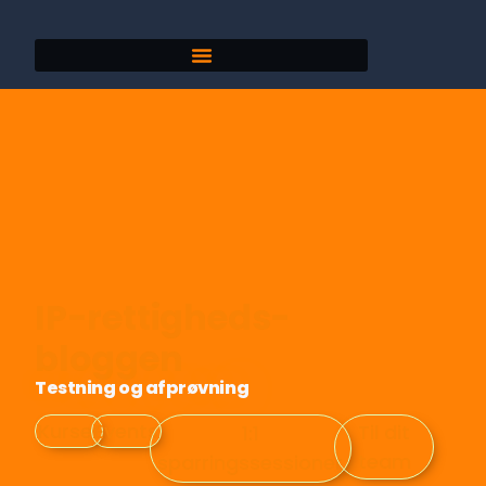
IP-rettigheds-
bloggen
Testning og afprøvning
Kurser
Events
Til dit
1:1
team
sparringssessioner