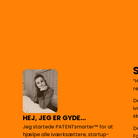
“
re
D
i
s
HEJ, JEG ER GYDE...
Jeg startede PATENTsmarter™ for at
D
hjælpe alle iværksættere, startup-
F