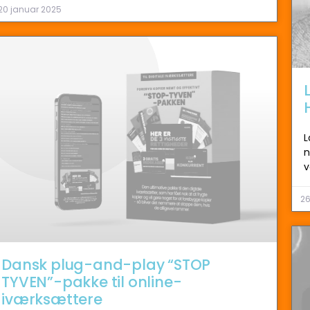
20 januar 2025
L
n
v
26
Dansk plug-and-play “STOP
TYVEN”-pakke til online-
iværksættere