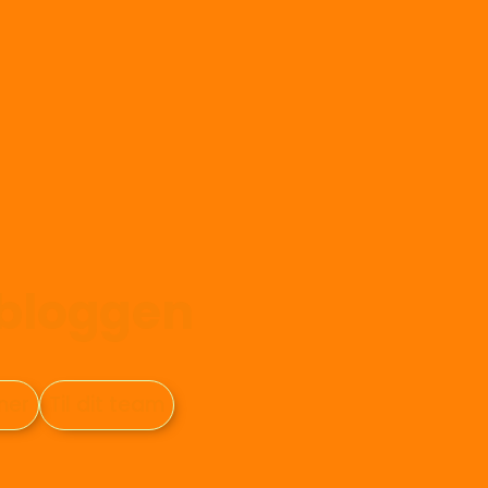
-bloggen
oner
Til dit team