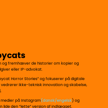
pycats
en og fremhæver de historier om kopier og
giver eller IP-advokat.
cat Horror Stories” og fokuserer på digitale
 vedrører ikke-teknisk innovation og skabelse,
,
e medier på Instagram
(
dansk/engelsk
) og
an lide den “lette” version af indlægget.