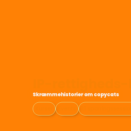
IP-rettigheds
Skræmmehistorier om copycats
Kurser
Events
1:1 sparringssessi