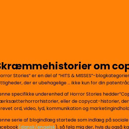
Skræmmehistorier om co
Horror Stories” er en del af “HITS & MISSES”-blogkategori
ttigheder, der er ubehagelige … ikke kun for din patentråd
enne specifikke underenhed af Horror Stories hedder”Copy
værksætterhorrorhistorier, eller de copycat-historier, der
krevet ord, video, lyd, kommunikation og marketingindhold
enne serie af blogindlæg startede som indlæg på social
acebook
(
dansk/engelsk
), så følg mig der, hvis du også k