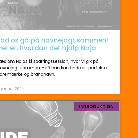
Lad os gå på navnejagt sammen!
Her er, hvordan det hjalp Naja
æs om Najas 1:1 sparringssession, hvor vi gik på
avnejagt sammen – så hun kan finde sit perfekte
aremærke og brandnavn.
 januar 2024
INTRODUKTION