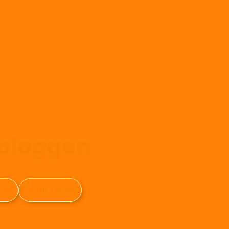
-bloggen
oner
Til dit team