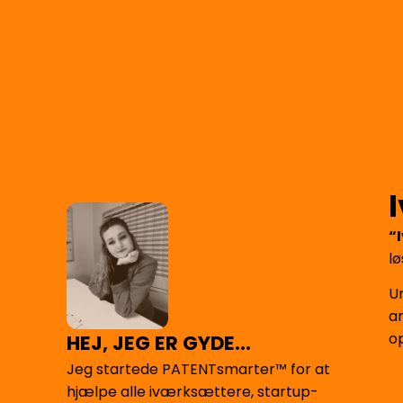
“
l
U
a
op
HEJ, JEG ER GYDE...
Jeg startede PATENTsmarter™ for at
hjælpe alle iværksættere, startup-