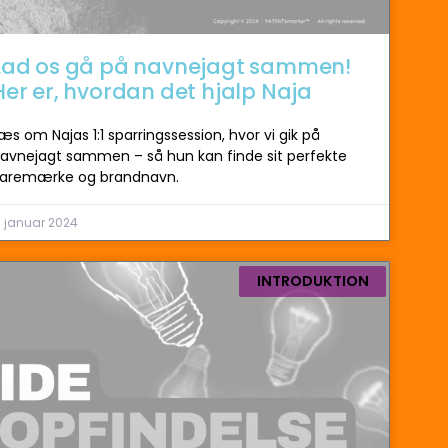
Lad os gå på navnejagt sammen!
Her er, hvordan det hjalp Naja
æs om Najas 1:1 sparringssession, hvor vi gik på
avnejagt sammen – så hun kan finde sit perfekte
aremærke og brandnavn.
 januar 2024
INTRODUKTION