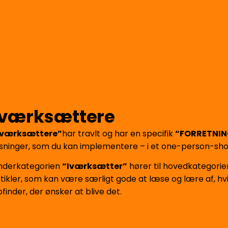
Iværksættere
Iværksættere”
har travlt og har en specifik
“FORRETNIN
øsninger, som du kan implementere – i et one-person-sh
nderkategorien
“Iværksætter”
hører til hovedkategorie
rtikler, som kan være særligt gode at læse og lære af, hv
finder, der ønsker at blive det.