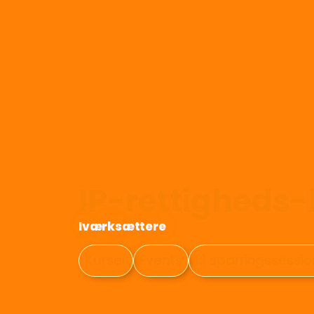
IP-rettigheds
Iværksættere
Kurser
Events
1:1 sparringssessi