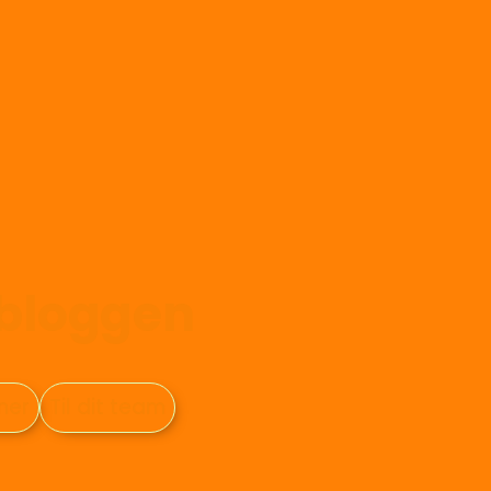
-bloggen
oner
Til dit team