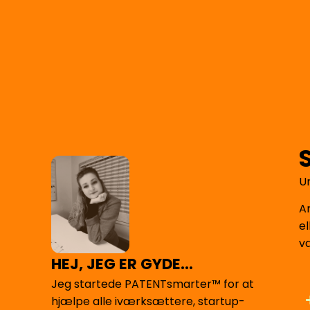
U
A
el
v
HEJ, JEG ER GYDE...
Jeg startede PATENTsmarter™ for at
hjælpe alle iværksættere, startup-