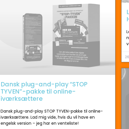
L
n
v
26
Dansk plug-and-play “STOP
TYVEN”-pakke til online-
iværksættere
Dansk plug-and-play STOP TYVEN-pakke til online-
iværksættere. Lad mig vide, hvis du vil have en
engelsk version – jeg har en venteliste!