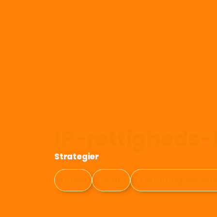
IP-rettigheds
Strategier
Kurser
Events
1:1 sparringssessi