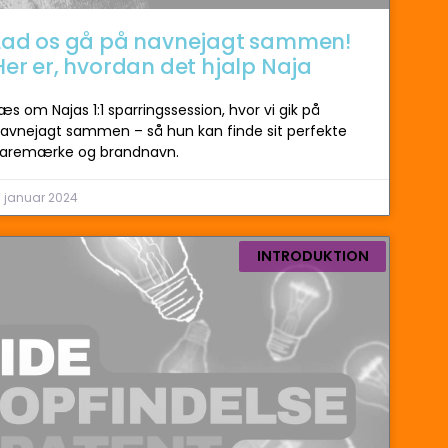
Lad os gå på navnejagt sammen!
Her er, hvordan det hjalp Naja
æs om Najas 1:1 sparringssession, hvor vi gik på
avnejagt sammen – så hun kan finde sit perfekte
aremærke og brandnavn.
 januar 2024
INTRODUKTION