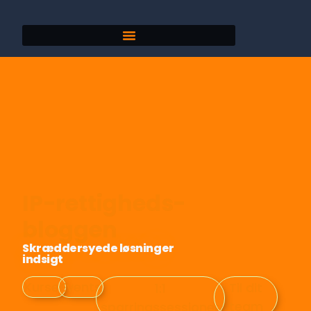
IP-rettigheds-
bloggen
Skræddersyede løsninger
indsigt
Kurser
Events
Til dit
1:1
team
sparringssessioner