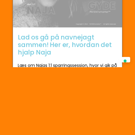
Lad os gå på navnejagt
sammen! Her er, hvordan det
hjalp Naja
Læs om Najas 1:1 sparringssession, hvor vi gik på
navnejagt sammen – så hun kan finde sit
perfekte varemærke og brandnavn.
26 januar 2024