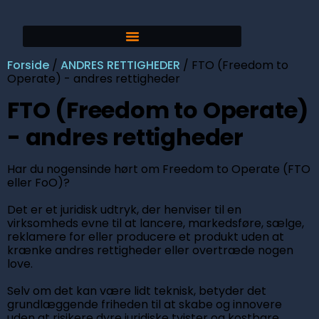
Forside
/
ANDRES RETTIGHEDER
/ FTO (Freedom to
Operate) - andres rettigheder
FTO (Freedom to Operate)
- andres rettigheder
Har du nogensinde hørt om Freedom to Operate (FTO
eller FoO)?
Det er et juridisk udtryk, der henviser til en
virksomheds evne til at lancere, markedsføre, sælge,
reklamere for eller producere et produkt uden at
krænke andres rettigheder eller overtræde nogen
love.
Selv om det kan være lidt teknisk, betyder det
grundlæggende friheden til at skabe og innovere
uden at risikere dyre juridiske tvister og kostbare