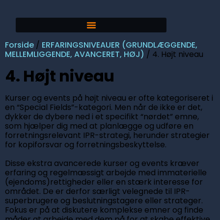
Forside
/
ERFARINGSNIVEAUER (GRUNDLÆGGENDE,
MELLEMLIGGENDE, AVANCERET, HØJ)
/ 4. Højt niveau
4. Højt niveau
Kurser og events på højt niveau er ofte kategoriseret i
en “Special Fields”-kategori. Men når de ikke er det,
dykker de dybere ned i et specifikt “nørdet” emne,
som hjælper dig med at planlægge og udføre en
forretningsrelevant IPR-strategi, herunder strategier
for kopiforsvar og forretningsbeskyttelse.
Disse ekstra avancerede kurser og events kræver
erfaring og regelmæssigt arbejde med immaterielle
(ejendoms)rettigheder eller en stærk interesse for
området. De er derfor særligt velegnede til IPR-
superbrugere og beslutningstagere eller strateger.
Fokus er på at diskutere komplekse emner og finde
måder at arbejde med dem på for at skabe effektive