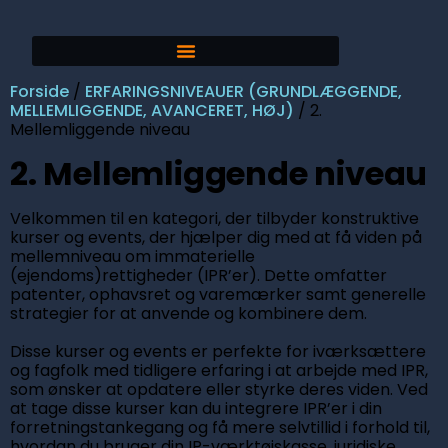
Forside
/
ERFARINGSNIVEAUER (GRUNDLÆGGENDE,
MELLEMLIGGENDE, AVANCERET, HØJ)
/ 2.
Mellemliggende niveau
2. Mellemliggende niveau
Velkommen til en kategori, der tilbyder konstruktive
kurser og events, der hjælper dig med at få viden på
mellemniveau om immaterielle
(ejendoms)rettigheder (IPR’er). Dette omfatter
patenter, ophavsret og varemærker samt generelle
strategier for at anvende og kombinere dem.
Disse kurser og events er perfekte for iværksættere
og fagfolk med tidligere erfaring i at arbejde med IPR,
som ønsker at opdatere eller styrke deres viden. Ved
at tage disse kurser kan du integrere IPR’er i din
forretningstankegang og få mere selvtillid i forhold til,
hvordan du bruger din IP-værktøjskasse, juridiske