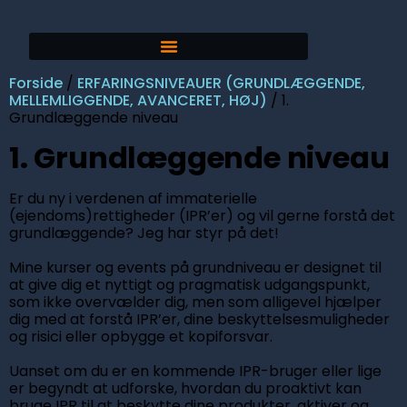
Forside
/
ERFARINGSNIVEAUER (GRUNDLÆGGENDE,
MELLEMLIGGENDE, AVANCERET, HØJ)
/ 1.
Grundlæggende niveau
1. Grundlæggende niveau
Er du ny i verdenen af immaterielle
(ejendoms)rettigheder (IPR’er) og vil gerne forstå det
grundlæggende? Jeg har styr på det!
Mine kurser og events på grundniveau er designet til
at give dig et nyttigt og pragmatisk udgangspunkt,
som ikke overvælder dig, men som alligevel hjælper
dig med at forstå IPR’er, dine beskyttelsesmuligheder
og risici eller opbygge et kopiforsvar.
Uanset om du er en kommende IPR-bruger eller lige
er begyndt at udforske, hvordan du proaktivt kan
bruge IPR til at beskytte dine produkter, aktiver og