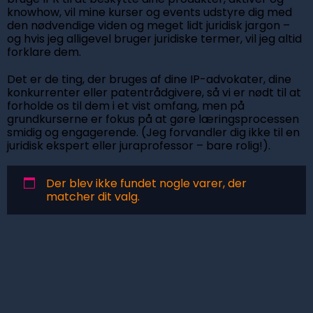
knowhow, vil mine kurser og events udstyre dig med
den nødvendige viden og meget lidt juridisk jargon –
og hvis jeg alligevel bruger juridiske termer, vil jeg altid
forklare dem.
Det er de ting, der bruges af dine IP-advokater, dine
konkurrenter eller patentrådgivere, så vi er nødt til at
forholde os til dem i et vist omfang, men på
grundkurserne er fokus på at gøre læringsprocessen
smidig og engagerende. (Jeg forvandler dig ikke til en
juridisk ekspert eller juraprofessor – bare rolig!).
Der blev ikke fundet nogle varer, der
matcher dit valg.