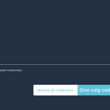
heder forbeholdes
Dine valg ved
Notice at collection