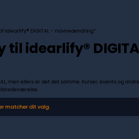
l idearlify® DIGITAL - navneændring”
til idearlify® DIGITA
L, men ellers er det det samme. Kurser, events og andre
tilstedeværelse.
er matcher dit valg.