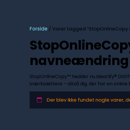
Forside
/ Varer tagged “StopOnlineCopy ti
StopOnlineCopy 
navneændring
StopOnlineCopy™ hedder nu idearlify® DIGITA
iværksættere – altså dig, der har en online 
Der blev ikke fundet nogle varer, d